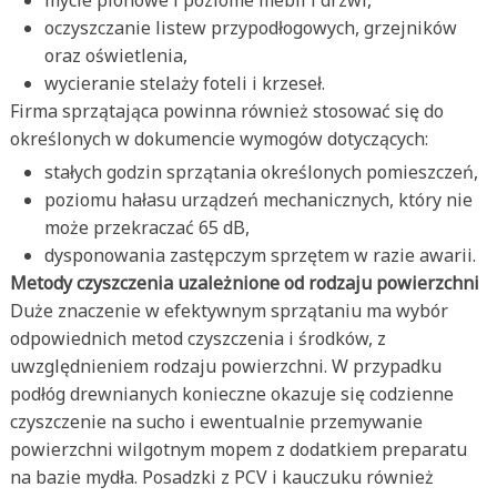
mycie pionowe i poziome mebli i drzwi,
oczyszczanie listew przypodłogowych, grzejników
oraz oświetlenia,
wycieranie stelaży foteli i krzeseł.
Firma sprzątająca powinna również stosować się do
określonych w dokumencie wymogów dotyczących:
stałych godzin sprzątania określonych pomieszczeń,
poziomu hałasu urządzeń mechanicznych, który nie
może przekraczać 65 dB,
dysponowania zastępczym sprzętem w razie awarii.
Metody czyszczenia uzależnione od rodzaju powierzchni
Duże znaczenie w efektywnym sprzątaniu ma wybór
odpowiednich metod czyszczenia i środków, z
uwzględnieniem rodzaju powierzchni. W przypadku
podłóg drewnianych konieczne okazuje się codzienne
czyszczenie na sucho i ewentualnie przemywanie
powierzchni wilgotnym mopem z dodatkiem preparatu
na bazie mydła. Posadzki z PCV i kauczuku również