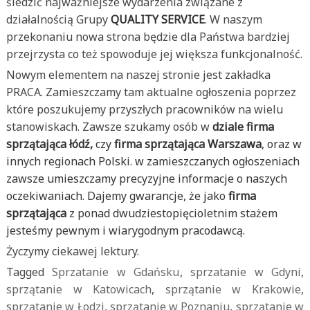
śledzić najważniejsze wydarzenia związane z
działalnością Grupy
QUALITY SERVICE
. W naszym
przekonaniu nowa strona będzie dla Państwa bardziej
przejrzysta co też spowoduje jej większa funkcjonalność.
Nowym elementem na naszej stronie jest zakładka
PRACA. Zamieszczamy tam aktualne ogłoszenia poprzez
które poszukujemy przyszłych pracowników na wielu
stanowiskach. Zawsze szukamy osób w
dziale firma
sprzątająca łódź,
czy
firma sprzątająca Warszawa
, oraz w
innych regionach Polski. w zamieszczanych ogłoszeniach
zawsze umieszczamy precyzyjne informacje o naszych
oczekiwaniach. Dajemy gwarancje, że jako
firma
sprzątająca
z ponad dwudziestopięcioletnim stażem
jesteśmy pewnym i wiarygodnym pracodawcą.
Życzymy ciekawej lektury.
Tagged
Sprzatanie w Gdańsku
,
sprzatanie w Gdyni
,
sprzątanie w Katowicach
,
sprzątanie w Krakowie
,
sprzątanie w Łodzi
,
sprzątanie w Poznaniu
,
sprzątanie w