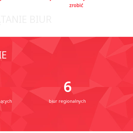
zrobić
ĄTANIE BIUR
IE
6
jących
biur regionalnych