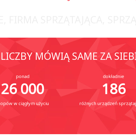
, FIRMA SPRZĄTAJĄCA, SPRZ
LICZBY MÓWIĄ SAME ZA SIEB
ponad
dokładnie
26 000
186
opów w ciągłym użyciu
różnych urządzeń sprząta