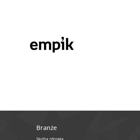
Branże
Służba zdrowia