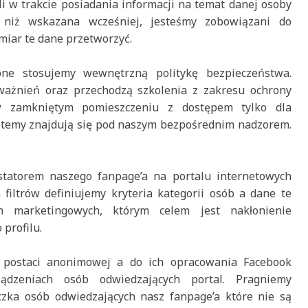
li w trakcie posiadania informacji na temat danej osoby
 niż wskazana wcześniej, jesteśmy zobowiązani do
miar te dane przetworzyć.
ne stosujemy wewnętrzną politykę bezpieczeństwa.
ważnień oraz przechodzą szkolenia z zakresu ochrony
w zamkniętym pomieszczeniu z dostępem tylko dla
stemy znajdują się pod naszym bezpośrednim nadzorem.
statorem naszego fanpage’a na portalu internetowych
iltrów definiujemy kryteria kategorii osób a dane te
h marketingowych, którym celem jest nakłonienie
profilu.
w postaci anonimowej a do ich opracowania Facebook
ządzeniach osób odwiedzających portal. Pragniemy
czka osób odwiedzających nasz fanpage’a które nie są