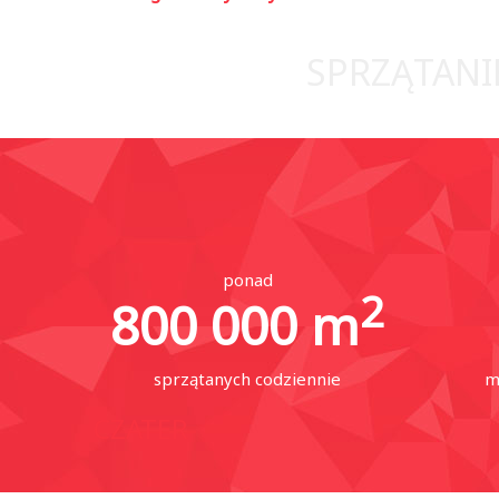
SPRZĄTANIE
ponad
2
800 000
m
sprzątanych codziennie
m
CZATER