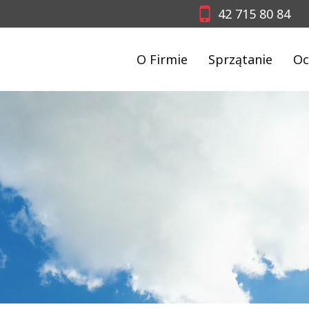
42 715 80 84
O Firmie
Sprzątanie
Oc