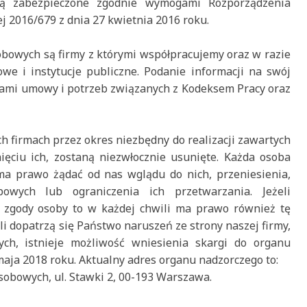
ą zabezpieczone zgodnie wymogami Rozporządzenia
j 2016/679 z dnia 27 kwietnia 2016 roku.
bowych są firmy z którymi współpracujemy oraz w razie
e i instytucje publiczne. Podanie informacji na swój
ami umowy i potrzeb związanych z Kodeksem Pracy oraz
firmach przez okres niezbędny do realizacji zawartych
ęciu ich, zostaną niezwłocznie usunięte. Każda osoba
a prawo żądać od nas wglądu do nich, przeniesienia,
owych lub ograniczenia ich przetwarzania. Jeżeli
 zgody osoby to w każdej chwili ma prawo również tę
śli dopatrzą się Państwo naruszeń ze strony naszej firmy,
ch, istnieje możliwość wniesienia skargi do organu
aja 2018 roku. Aktualny adres organu nadzorczego to:
obowych, ul. Stawki 2, 00-193 Warszawa.