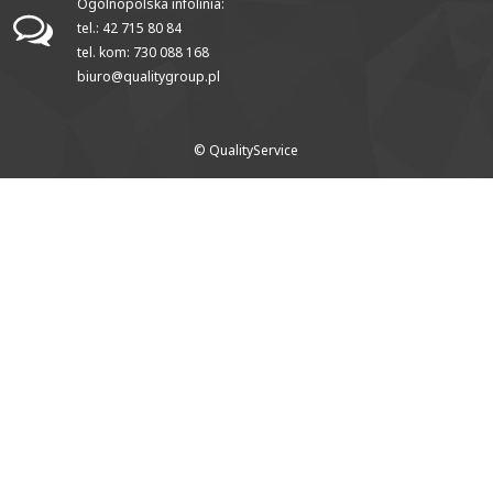
Ogólnopolska infolinia:
tel.: 42 715 80 84
tel. kom: 730 088 168
biuro@qualitygroup.pl
© QualityService