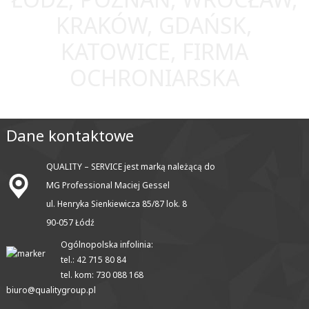
KRAKÓW, GDAŃSK,
KATOWICE, FIRMA
OCHRONIARSKA
Dane kontaktowe
QUALITY – SERVICE jest marką należącą do
MG Professional Maciej Gessel
ul. Henryka Sienkiewicza 85/87 lok. 8
90-057 Łódź
Ogólnopolska infolinia:
tel.: 42 715 80 84
tel. kom: 730 088 168
biuro@qualitygroup.pl