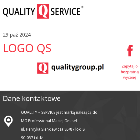
29 paź 2024
LOGO QS
Dane kontaktowe
QUALITY – SERVICE jest marką należącą do
MG Professional Maciej Gessel
ul. Henryka Sienkiewicza 85/87 lok. 8
90-057 Łódź