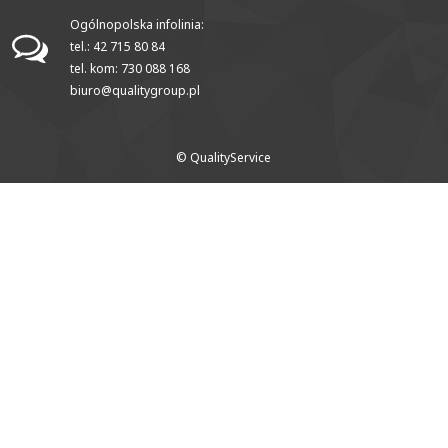
Ogólnopolska infolinia:
tel.: 42 715 80 84
tel. kom: 730 088 168
biuro@qualitygroup.pl
© QualityService