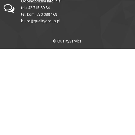
Ogólnopolska infolinia:
tel.: 42 715 80 84
tel. kom: 730 088 168
biuro@qualitygroup.pl
© QualityService