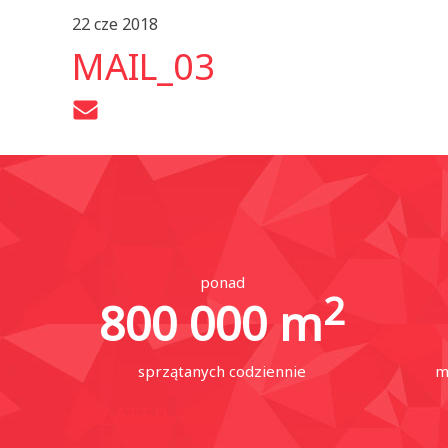
22 cze 2018
MAIL_03
ponad
2
800 000
m
sprzątanych codziennie
m
CZATER