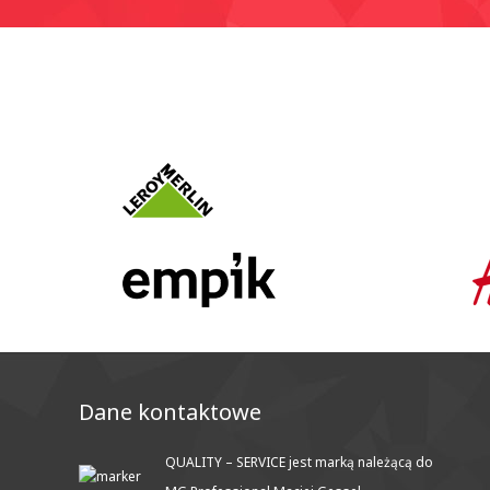
Dane kontaktowe
QUALITY – SERVICE jest marką należącą do