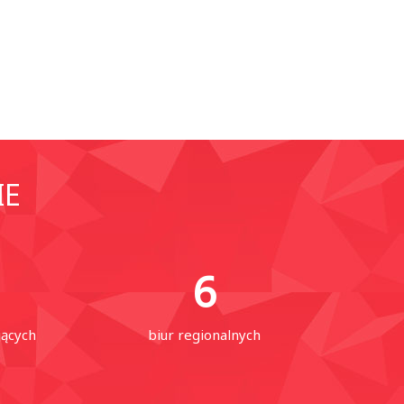
IE
6
jących
biur regionalnych