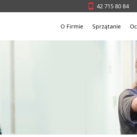
42 715 80 84
O Firmie
Sprzątanie
Oc