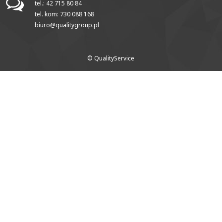
tel.: 42 715 80 84
tel. kom: 730 088 168
biuro@qualitygroup.pl
© QualityService