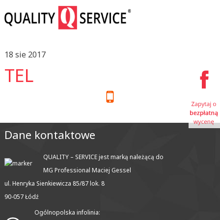
18 sie 2017
TEL
Dane kontaktowe
QUALITY – SERVICE jest marką należącą do
MG Professional Maciej Gessel
ul. Henryka Sienkiewicza 85/87 lok. 8
90-057 Łódź
Ogólnopolska infolinia: