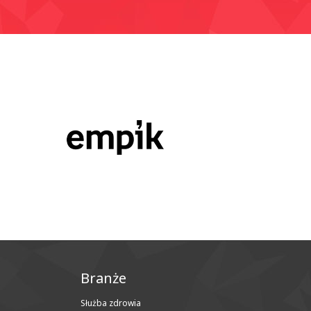
Branże
Służba zdrowia