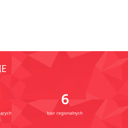
IE
6
jących
biur regionalnych