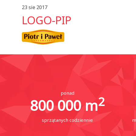
23 sie 2017
LOGO-PIP
ponad
2
800 000
m
sprzątanych codziennie
m
CZATER