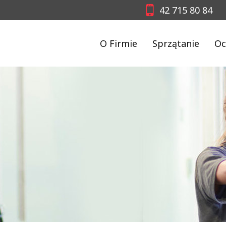
42 715 80 84
O Firmie
Sprzątanie
Oc