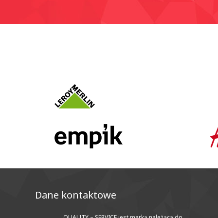
Dane kontaktowe
QUALITY – SERVICE jest marką należącą do