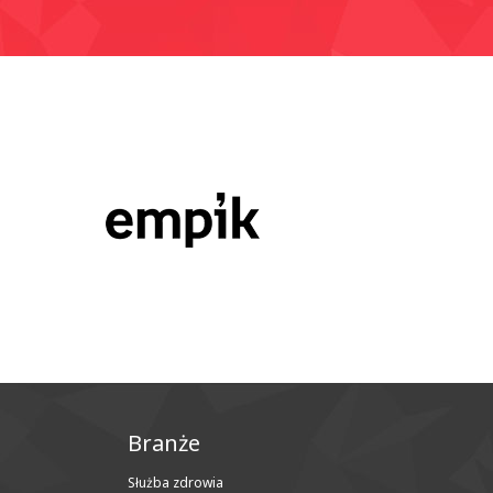
Branże
Służba zdrowia