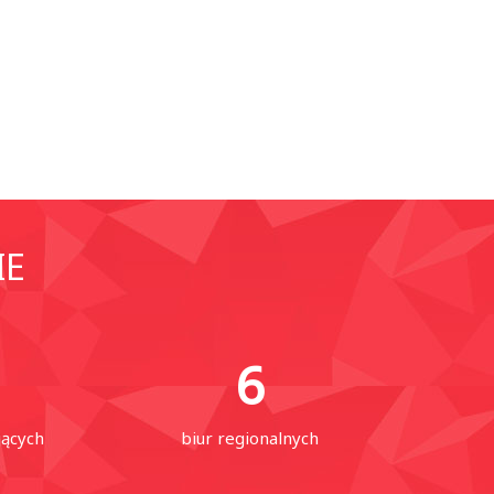
IE
6
jących
biur regionalnych