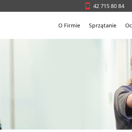
42 715 80 84
O Firmie
Sprzątanie
Oc