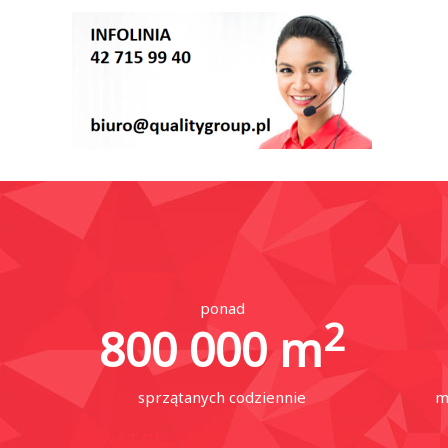
ponad
2
800 000
m
sprzątanych codziennie
m
CZATER