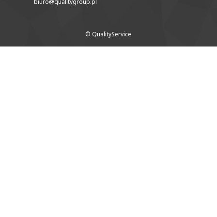
biuro@qualitygroup.pl
© QualityService