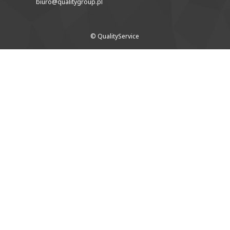
biuro@qualitygroup.pl
© QualityService