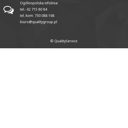
Ogólnopolska infolinia:
tel.: 42 715 80 84
tel. kom: 730 088 168
biuro@qualitygroup.pl
© QualityService