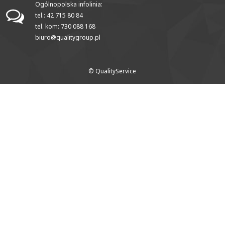
Ogólnopolska infolinia:
tel.: 42 715 80 84
tel. kom: 730 088 168
biuro@qualitygroup.pl
© QualityService