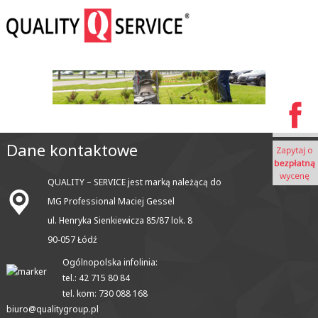
Dane kontaktowe
QUALITY – SERVICE jest marką należącą do
MG Professional Maciej Gessel
ul. Henryka Sienkiewicza 85/87 lok. 8
90-057 Łódź
Ogólnopolska infolinia:
tel.: 42 715 80 84
tel. kom: 730 088 168
biuro@qualitygroup.pl