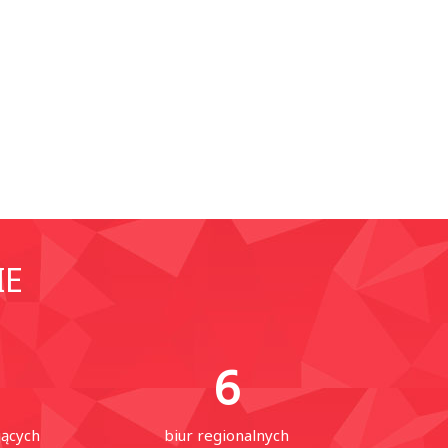
IE
6
jących
biur regionalnych