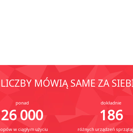
LICZBY MÓWIĄ SAME ZA SIEB
ponad
dokładnie
26 000
186
opów w ciągłym użyciu
różnych urządzeń sprząta