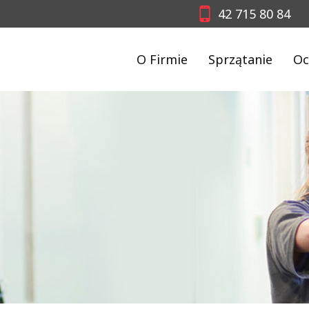
42 715 80 84
O Firmie
Sprzątanie
Oc