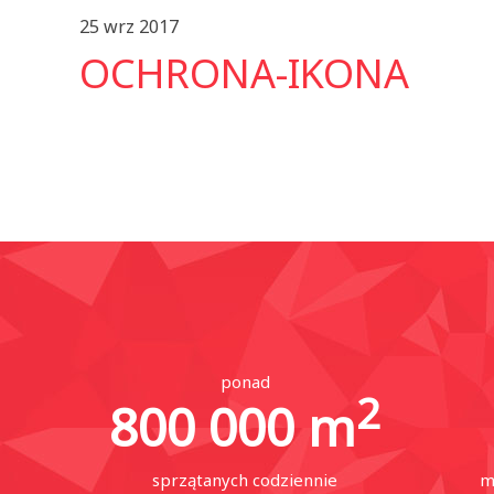
25 wrz 2017
OCHRONA-IKONA
ponad
2
800 000
m
sprzątanych codziennie
m