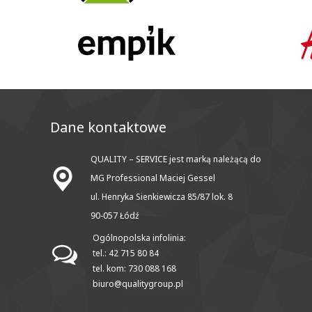
Dane kontaktowe
QUALITY – SERVICE jest marką należącą do
MG Professional Maciej Gessel
ul. Henryka Sienkiewicza 85/87 lok. 8
90-057 Łódź
Ogólnopolska infolinia:
tel.: 42 715 80 84
tel. kom: 730 088 168
biuro@qualitygroup.pl