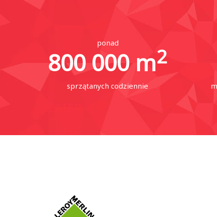
ponad
2
800 000
m
sprzątanych codziennie
m
CZATER