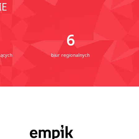
IE
6
jących
biur regionalnych