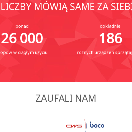
LICZBY MÓWIĄ SAME ZA SIEB
ponad
dokładnie
26 000
186
opów w ciągłym użyciu
różnych urządzeń sprząta
ZAUFALI NAM