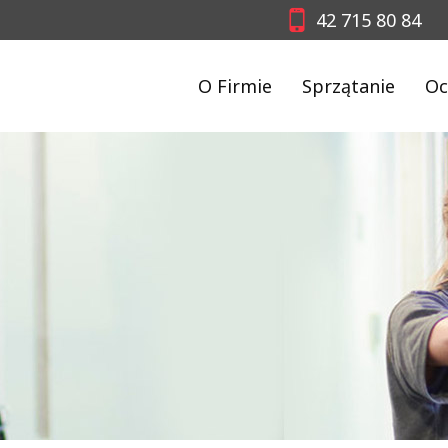
42 715 80 84
O Firmie
Sprzątanie
Oc