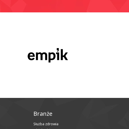
Branże
Służba zdrowia