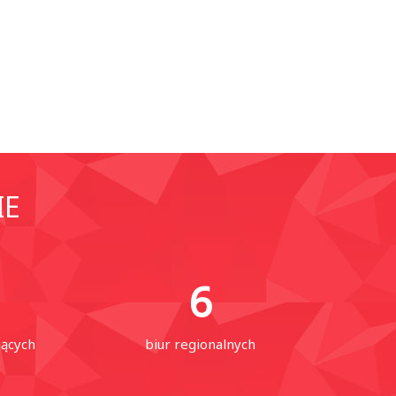
IE
6
jących
biur regionalnych