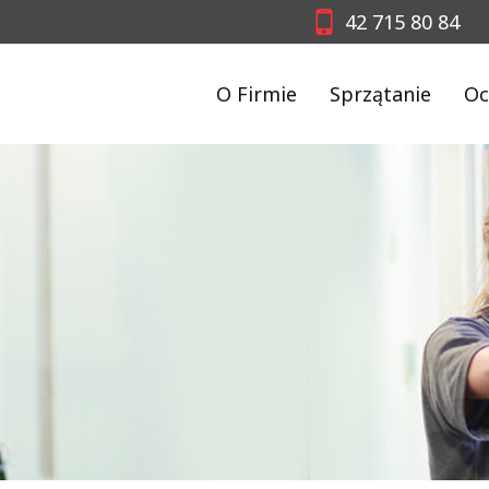
42 715 80 84
O Firmie
Sprzątanie
Oc