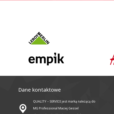
Dane kontaktowe
QUALITY – SERVICE jest marką należącą do
MG Professional Maciej Gessel