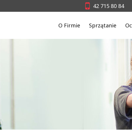
42 715 80 84
O Firmie
Sprzątanie
Oc