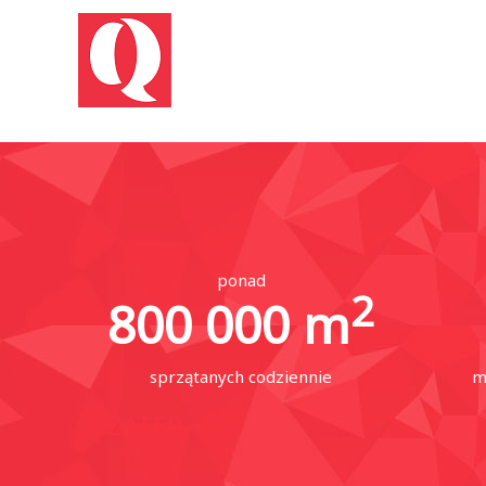
ponad
2
800 000
m
sprzątanych codziennie
m
CZATER