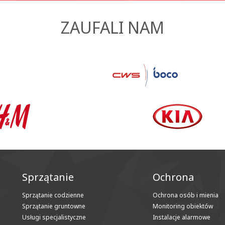
ZAUFALI NAM
Sprzątanie
Ochrona
Sprzątanie codzienne
Ochrona osób i mienia
Sprzątanie gruntowne
Monitoring obiektów
Usługi specjalistyczne
Instalacje alarmowe