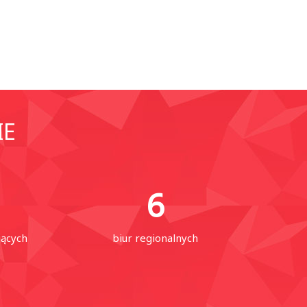
IE
6
jących
biur regionalnych