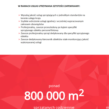
ponad
2
800 000
m
sprzątanych codziennie
m