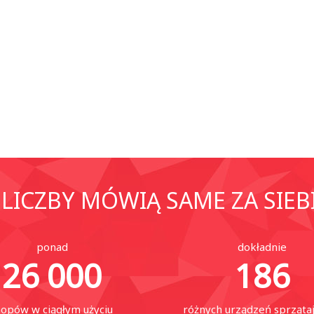
LICZBY MÓWIĄ SAME ZA SIEB
ponad
dokładnie
26 000
186
opów w ciągłym użyciu
różnych urządzeń sprząta