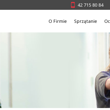
42 715 80 84
O Firmie
Sprzątanie
Oc