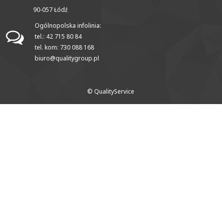
90-057 Łódź
Ogólnopolska infolinia:
tel.: 42 715 80 84
tel. kom: 730 088 168
biuro@qualitygroup.pl
© QualityService