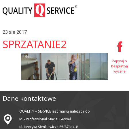
23 sie 2017
SPRZATANIE2
Dane kontaktowe
QUALITY – SERVICE jest marką należącą do
MG Professional Maciej Gessel
ul. Henryka Sienkiewicza 85/87 lok. 8