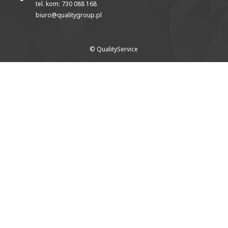
tel. kom: 730 088 168
biuro@qualitygroup.pl
© QualityService