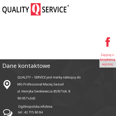
Dane kontaktowe
QUALITY – SERVICE jest marką należącą do
MG Professional Maciej Gessel
ul. Henryka Sienkiewicza 85/87 lok. 8
90-057 Łódź
Ogólnopolska infolinia:
tel.: 42 715 80 84