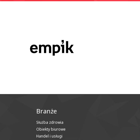
Branże
Służba zdrowia
Obiekty biurowe
Handel i usługi