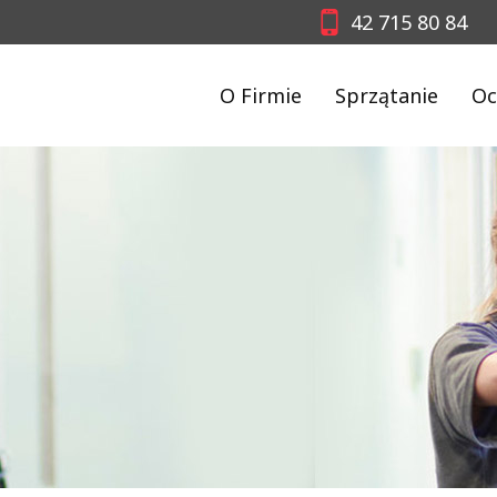
42 715 80 84
O Firmie
Sprzątanie
Oc