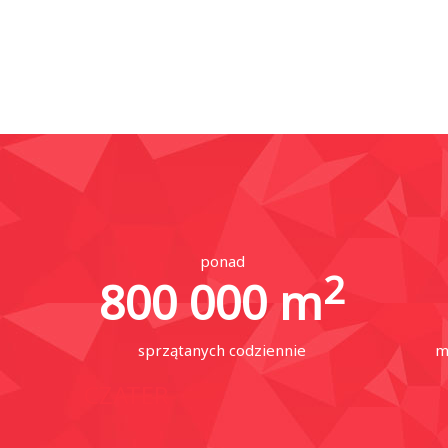
ponad
2
800 000
m
sprzątanych codziennie
m
CZATER