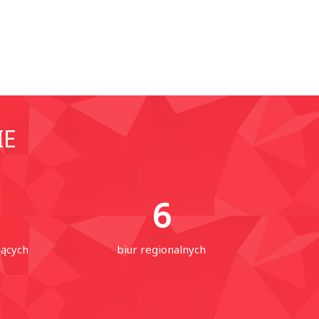
IE
6
jących
biur regionalnych