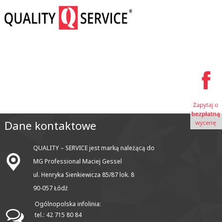
Dane kontaktowe
QUALITY – SERVICE jest marką należącą do
MG Professional Maciej Gessel
ul. Henryka Sienkiewicza 85/87 lok. 8
90-057 Łódź
Ogólnopolska infolinia:
tel.: 42 715 80 84