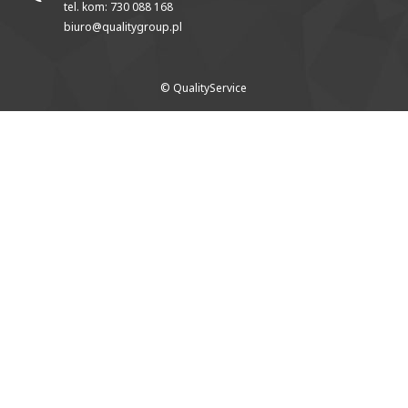
tel. kom: 730 088 168
biuro@qualitygroup.pl
© QualityService