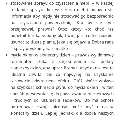
stosowanie sprayu do czyszczenia mebli – w każdej
reklamie sprayu do czyszczenia mebli pojawia się
informacja aby nigdy nie stosować go bezpośrednio
na czyszczoną powierzchnię. Kto by się tym
przejmował, prawda? Otóż każdy kto choć raz
popełnił ten karygodny błąd wie, jak trudno później
usunąć tę tłustą plamę, jaka się pojawiła. Dobra rada
– spray pryskamy na szmatkę.
mycie okien w słoneczny dzień – prawdziwy domowy
terminator czeka z utęsknieniem na piękny
słoneczny dzień, aby uprać firany i umyć okna. Jest to
idealna chwila, ale co najwyżej na uzyskanie
całkowicie odwrotnego efektu. Otóż słońce wpływa
na szybkość schnięcia płynu do mycia okien i w ten
sposób przyczynia się do powstawania nieciekawych
i trudnych do usunięcia zacieków. Kto ma ochotę
potrenować swoje bicepsy, może myć okna w
słoneczny dzień. Lepiej jednak, dla dobra naszych