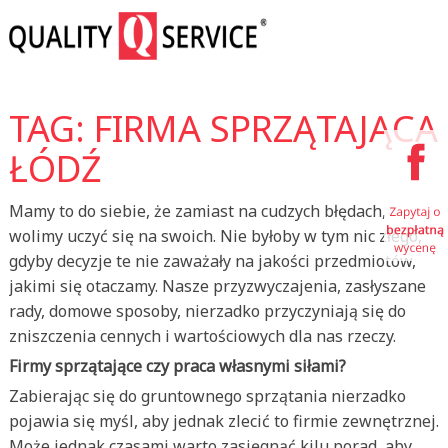
TAG: FIRMA SPRZĄTAJĄCA
ŁÓDŹ
Mamy to do siebie, że zamiast na cudzych błędach,
wolimy uczyć się na swoich. Nie byłoby w tym nic złego,
gdyby decyzje te nie zaważały na jakości przedmiotów,
jakimi się otaczamy. Nasze przyzwyczajenia, zasłyszane
rady, domowe sposoby, nierzadko przyczyniają się do
zniszczenia cennych i wartościowych dla nas rzeczy.
Firmy sprzątające czy praca własnymi siłami?
Zabierając się do gruntownego sprzątania nierzadko
pojawia się myśl, aby jednak zlecić to firmie zewnętrznej.
Może jednak czasami warto zasięgnąć kilu porad, aby