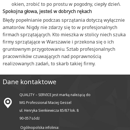
okien, zrobić to po prostu w pogodny, ciepły dzień.
Spokojna głowa, jesteś w dobrych rękach
Błędy popełnianie podczas sprzątania dotyczą wyłącznie
amatorów. Nigdy nie zdarzy się to w profesjonalnych
firmach sprzątających. Kto mieszka w stolicy niech szuka
firmy sprzątające w Warszawie i przekona się o ich
gruntownym przygotowaniu. Sztab profesjonalnych
pracowników czuwających nad poprawnością
realizowanych zadań, to skarb takiej firmy.
Dane kontaktowe
QUALITY – SERVICE jest marką należącą do
MG Professional Maciej Gessel
ul. Henryka Sienkiewicza 85/87 lok. 8
90-057 Łódź
Ogólnopolska infolinia: