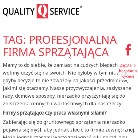
TAG: PROFESJONALNA
FIRMA SPRZĄTAJĄCA
Mamy to do siebie, że zamiast na cudzych błędach,
wolimy uczyć się na swoich. Nie byłoby w tym nic złego,
gdyby decyzje te nie zaważały na jakości przedmiotów,
jakimi się otaczamy. Nasze przyzwyczajenia, zasłyszane
rady, domowe sposoby, nierzadko przyczyniają się do
zniszczenia cennych i wartościowych dla nas rzeczy.
Firmy sprzątające czy praca własnymi siłami?
Zabierając się do gruntownego sprzątania nierzadko
pojawia się myśl, aby jednak zlecić to firmie zewnętrznej.
Może jednak czasami warto zasięgnąć kilu porad, aby