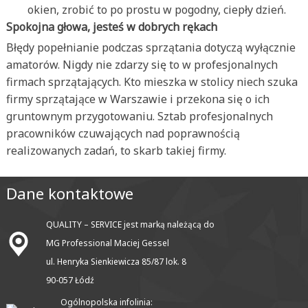
okien, zrobić to po prostu w pogodny, ciepły dzień.
Spokojna głowa, jesteś w dobrych rękach
Błędy popełnianie podczas sprzątania dotyczą wyłącznie
amatorów. Nigdy nie zdarzy się to w profesjonalnych
firmach sprzątających. Kto mieszka w stolicy niech szuka
firmy sprzątające w Warszawie i przekona się o ich
gruntownym przygotowaniu. Sztab profesjonalnych
pracowników czuwających nad poprawnością
realizowanych zadań, to skarb takiej firmy.
Dane kontaktowe
QUALITY – SERVICE jest marką należącą do
MG Professional Maciej Gessel
ul. Henryka Sienkiewicza 85/87 lok. 8
90-057 Łódź
Ogólnopolska infolinia: