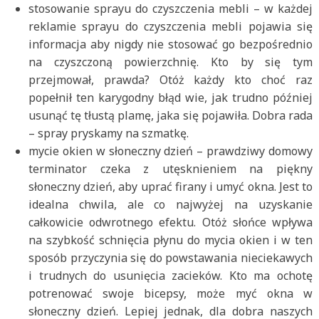
stosowanie sprayu do czyszczenia mebli – w każdej
reklamie sprayu do czyszczenia mebli pojawia się
informacja aby nigdy nie stosować go bezpośrednio
na czyszczoną powierzchnię. Kto by się tym
przejmował, prawda? Otóż każdy kto choć raz
popełnił ten karygodny błąd wie, jak trudno później
usunąć tę tłustą plamę, jaka się pojawiła. Dobra rada
– spray pryskamy na szmatkę.
mycie okien w słoneczny dzień – prawdziwy domowy
terminator czeka z utęsknieniem na piękny
słoneczny dzień, aby uprać firany i umyć okna. Jest to
idealna chwila, ale co najwyżej na uzyskanie
całkowicie odwrotnego efektu. Otóż słońce wpływa
na szybkość schnięcia płynu do mycia okien i w ten
sposób przyczynia się do powstawania nieciekawych
i trudnych do usunięcia zacieków. Kto ma ochotę
potrenować swoje bicepsy, może myć okna w
słoneczny dzień. Lepiej jednak, dla dobra naszych