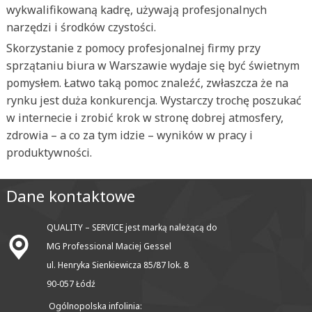
wykwalifikowaną kadrę, używają profesjonalnych
narzędzi i środków czystości.
Skorzystanie z pomocy profesjonalnej firmy przy
sprzątaniu biura w Warszawie wydaje się być świetnym
pomysłem. Łatwo taką pomoc znaleźć, zwłaszcza że na
rynku jest duża konkurencja. Wystarczy trochę poszukać
w internecie i zrobić krok w stronę dobrej atmosfery,
zdrowia – a co za tym idzie – wyników w pracy i
produktywności.
Dane kontaktowe
QUALITY – SERVICE jest marką należącą do
MG Professional Maciej Gessel
ul. Henryka Sienkiewicza 85/87 lok. 8
90-057 Łódź
Ogólnopolska infolinia: