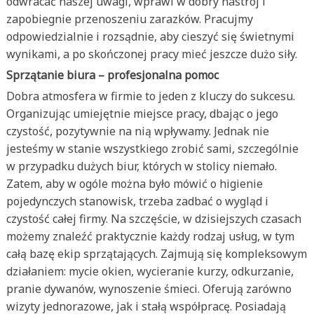
odwracać naszej uwagi, wprawi w dobry nastrój i
zapobiegnie przenoszeniu zarazków. Pracujmy
odpowiedzialnie i rozsądnie, aby cieszyć się świetnymi
wynikami, a po skończonej pracy mieć jeszcze dużo siły.
Sprzątanie biura – profesjonalna pomoc
Dobra atmosfera w firmie to jeden z kluczy do sukcesu.
Organizując umiejętnie miejsce pracy, dbając o jego
czystość, pozytywnie na nią wpływamy. Jednak nie
jesteśmy w stanie wszystkiego zrobić sami, szczególnie
w przypadku dużych biur, których w stolicy niemało.
Zatem, aby w ogóle można było mówić o higienie
pojedynczych stanowisk, trzeba zadbać o wygląd i
czystość całej firmy. Na szczęście, w dzisiejszych czasach
możemy znaleźć praktycznie każdy rodzaj usług, w tym
całą bazę ekip sprzątających. Zajmują się kompleksowym
działaniem: mycie okien, wycieranie kurzy, odkurzanie,
pranie dywanów, wynoszenie śmieci. Oferują zarówno
wizyty jednorazowe, jak i stałą współpracę. Posiadają