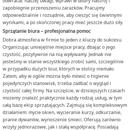
odwracać naszej uwagi, wprawi w dobry nastrój i
zapobiegnie przenoszeniu zarazków. Pracujmy
odpowiedzialnie i rozsądnie, aby cieszyć się świetnymi
wynikami, a po skończonej pracy mieć jeszcze dużo siły.
Sprzątanie biura – profesjonalna pomoc
Dobra atmosfera w firmie to jeden z kluczy do sukcesu.
Organizując umiejętnie miejsce pracy, dbając o jego
czystość, pozytywnie na nią wpływamy. Jednak nie
jesteśmy w stanie wszystkiego zrobić sami, szczególnie
w przypadku dużych biur, których w stolicy niemało.
Zatem, aby w ogóle można było mówić o higienie
pojedynczych stanowisk, trzeba zadbać o wygląd i
czystość całej firmy. Na szczęście, w dzisiejszych czasach
możemy znaleźć praktycznie każdy rodzaj usług, w tym
całą bazę ekip sprzątających. Zajmują się kompleksowym
działaniem: mycie okien, wycieranie kurzy, odkurzanie,
pranie dywanów, wynoszenie śmieci. Oferują zarówno
wizyty jednorazowe, jak i stałą współpracę. Posiadają