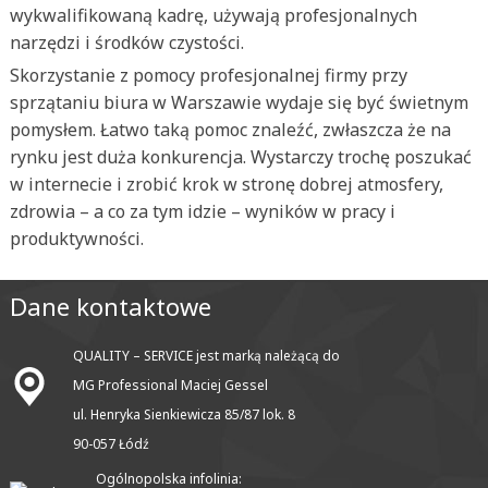
wykwalifikowaną kadrę, używają profesjonalnych
narzędzi i środków czystości.
Skorzystanie z pomocy profesjonalnej firmy przy
sprzątaniu biura w Warszawie wydaje się być świetnym
pomysłem. Łatwo taką pomoc znaleźć, zwłaszcza że na
rynku jest duża konkurencja. Wystarczy trochę poszukać
w internecie i zrobić krok w stronę dobrej atmosfery,
zdrowia – a co za tym idzie – wyników w pracy i
produktywności.
Dane kontaktowe
QUALITY – SERVICE jest marką należącą do
MG Professional Maciej Gessel
ul. Henryka Sienkiewicza 85/87 lok. 8
90-057 Łódź
Ogólnopolska infolinia: