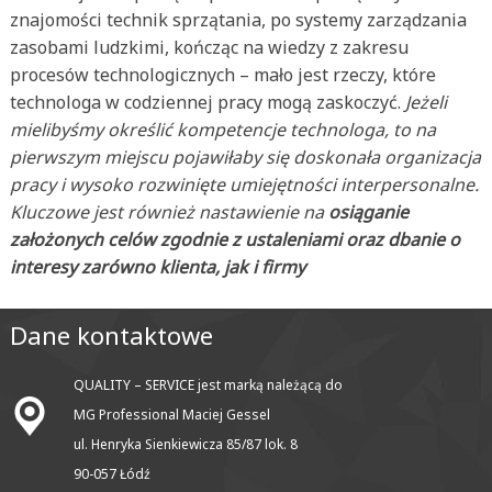
znajomości technik sprzątania, po systemy zarządzania
zasobami ludzkimi, kończąc na wiedzy z zakresu
procesów technologicznych – mało jest rzeczy, które
technologa w codziennej pracy mogą zaskoczyć.
Jeżeli
mielibyśmy określić kompetencje technologa, to na
pierwszym miejscu pojawiłaby się doskonała organizacja
pracy i wysoko rozwinięte umiejętności interpersonalne.
Kluczowe jest również nastawienie na
osiąganie
założonych celów zgodnie z ustaleniami oraz dbanie o
interesy zarówno klienta, jak i firmy
Dane kontaktowe
QUALITY – SERVICE jest marką należącą do
MG Professional Maciej Gessel
ul. Henryka Sienkiewicza 85/87 lok. 8
90-057 Łódź