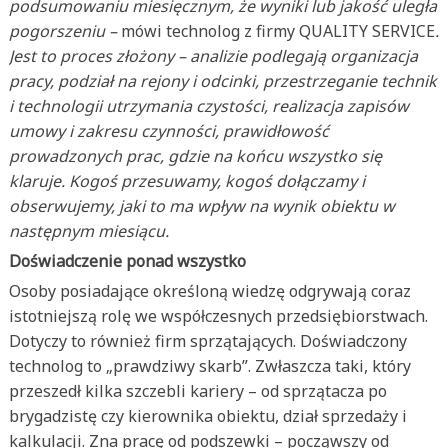
podsumowaniu miesięcznym, że wyniki lub jakość uległa
pogorszeniu –
mówi technolog z firmy QUALITY SERVICE
.
Jest to proces złożony – analizie podlegają organizacja
pracy, podział na rejony i odcinki, przestrzeganie technik
i technologii utrzymania czystości, realizacja zapisów
umowy i zakresu czynności, prawidłowość
prowadzonych prac, gdzie na końcu wszystko się
klaruje. Kogoś przesuwamy, kogoś dołączamy i
obserwujemy, jaki to ma wpływ na wynik obiektu w
następnym miesiącu.
Doświadczenie ponad wszystko
Osoby posiadające określoną wiedzę odgrywają coraz
istotniejszą rolę we współczesnych przedsiębiorstwach.
Dotyczy to również firm sprzątających. Doświadczony
technolog to „prawdziwy skarb”. Zwłaszcza taki, który
przeszedł kilka szczebli kariery – od sprzątacza po
brygadzistę czy kierownika obiektu, dział sprzedaży i
kalkulacji. Zna pracę od podszewki – począwszy od