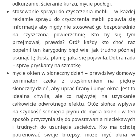
odkurzanie, ścieranie kurzu, mycie podłogi.
stosowanie sprayu do czyszczenia mebli – w każdej
reklamie sprayu do czyszczenia mebli pojawia się
informacja aby nigdy nie stosować go bezpośrednio
na czyszczoną powierzchnię. Kto by się tym
przejmował, prawda? Otóż każdy kto choć raz
popełnił ten karygodny błąd wie, jak trudno później
usunąć tę tłustą plamę, jaka się pojawiła. Dobra rada
– spray pryskamy na szmatkę.
mycie okien w słoneczny dzień – prawdziwy domowy
terminator czeka z utęsknieniem na piękny
słoneczny dzień, aby uprać firany i umyć okna. Jest to
idealna chwila, ale co najwyżej na uzyskanie
całkowicie odwrotnego efektu. Otóż słońce wpływa
na szybkość schnięcia płynu do mycia okien i w ten
sposób przyczynia się do powstawania nieciekawych
i trudnych do usunięcia zacieków. Kto ma ochotę
potrenować swoje bicepsy, może myć okna w