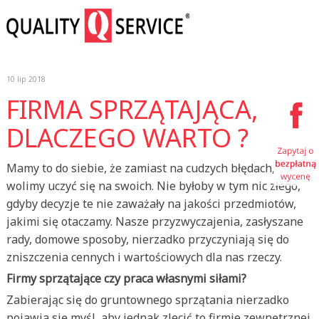
10 lip 2018
FIRMA SPRZĄTAJĄCA,
DLACZEGO WARTO ?
Mamy to do siebie, że zamiast na cudzych błędach,
wolimy uczyć się na swoich. Nie byłoby w tym nic złego,
gdyby decyzje te nie zaważały na jakości przedmiotów,
jakimi się otaczamy. Nasze przyzwyczajenia, zasłyszane
rady, domowe sposoby, nierzadko przyczyniają się do
zniszczenia cennych i wartościowych dla nas rzeczy.
Firmy sprzątające czy praca własnymi siłami?
Zabierając się do gruntownego sprzątania nierzadko
pojawia się myśl, aby jednak zlecić to firmie zewnętrznej.